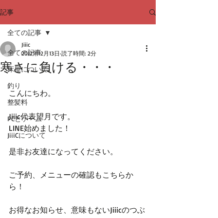
記事
全ての記事
Jiiic
全ての記事
2017年12月13日
読了時間: 2分
寒さに負ける・・・
床屋について
釣り
こんにちわ。
整髪料
Jiiic代表望月です。
PCとゲーム
LINE始めました！
JiiiCについて
是非お友達になってください。
ご予約、メニューの確認もこちらか
ら！
お得なお知らせ、意味もないJiiicのつぶ