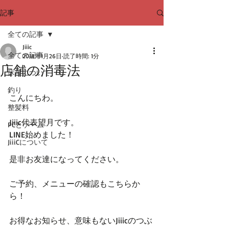
記事
全ての記事
Jiiic
全ての記事
2018年1月26日
読了時間: 1分
店舗の消毒法
床屋について
釣り
こんにちわ。
整髪料
Jiiic代表望月です。
PCとゲーム
LINE始めました！
JiiiCについて
是非お友達になってください。
ご予約、メニューの確認もこちらか
ら！
お得なお知らせ、意味もないJiiicのつぶ