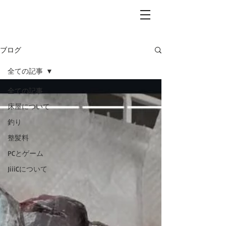
ブログ
全ての記事
全ての記事
床屋について
釣り
整髪料
PCとゲーム
JiiiCについて